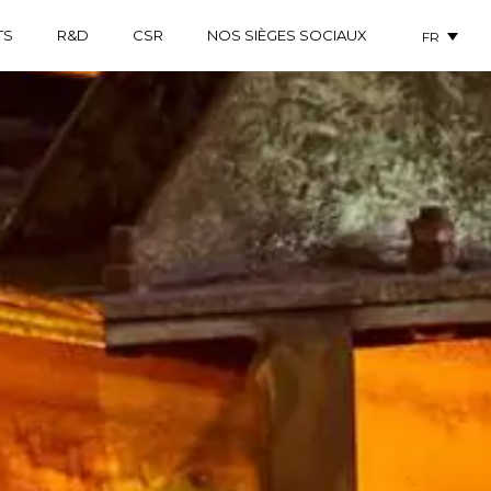
TS
R&D
CSR
NOS SIÈGES SOCIAUX
FR
EN
IT
DE
ES
PT
RU