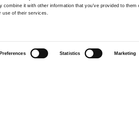
 combine it with other information that you’ve provided to them o
 use of their services.
Notre vision est de devenir un point de référe
consommables pour l'industrie sidérurgique, 
qualité, mais aussi pour les valeurs qui nous dis
vision est ancrée dans la conviction que la qualit
humaines sont les fondements de la constructio
Preferences
Statistics
Marketing
HISTOIRE