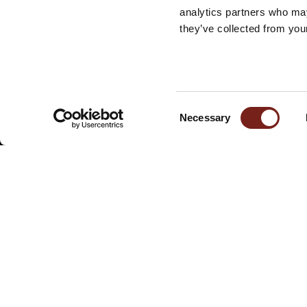
analytics partners who may
they’ve collected from your
La vision de Misano
Consent
Necessary
Selection
HISTOIRE