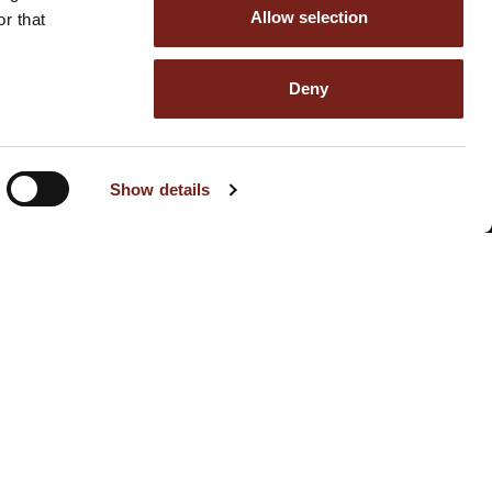
Allow selection
r that
nce mondial dans le secteur des matériaux
Deny
reconnu non seulement pour son excellence et sa
tinguent en tant que "groupe familial" solide. Notre
é des produits, les services fournis et les relations
n d'un avenir durable.
Show details