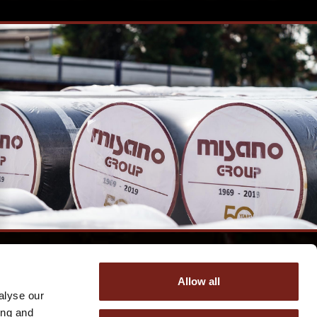
Allow all
alyse our
ing and